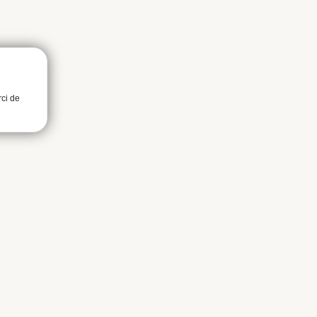
rci de