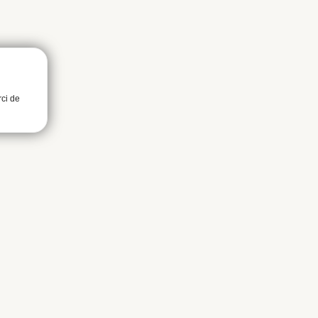
rci de