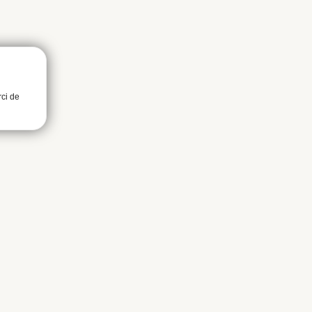
rci de