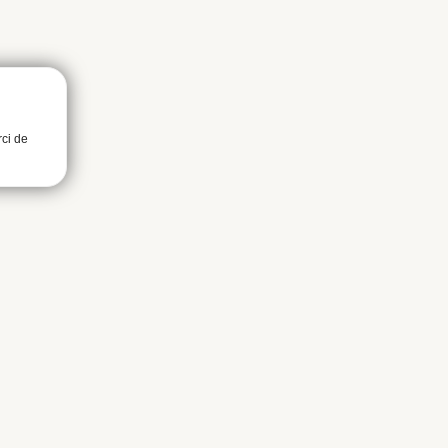
rci de