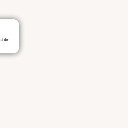
rci de