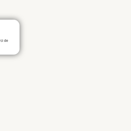
rci de