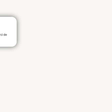
rci de