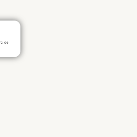
rci de