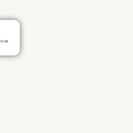
rci de