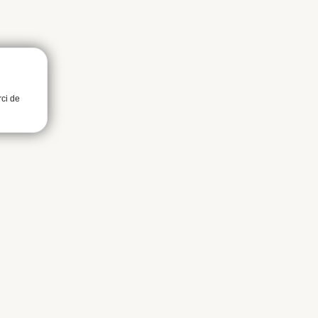
rci de