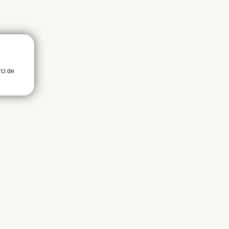
rci de