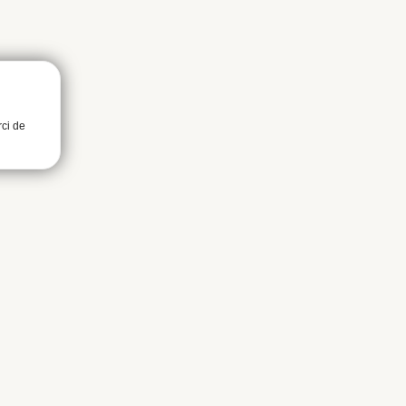
rci de