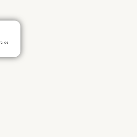
rci de