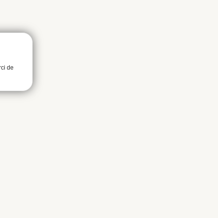
rci de