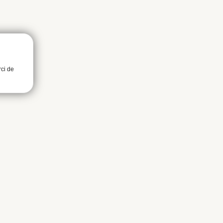
rci de