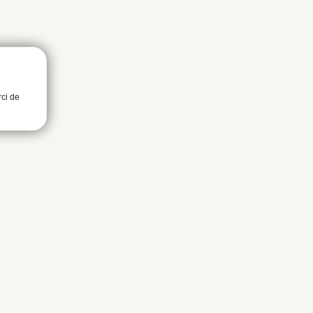
rci de