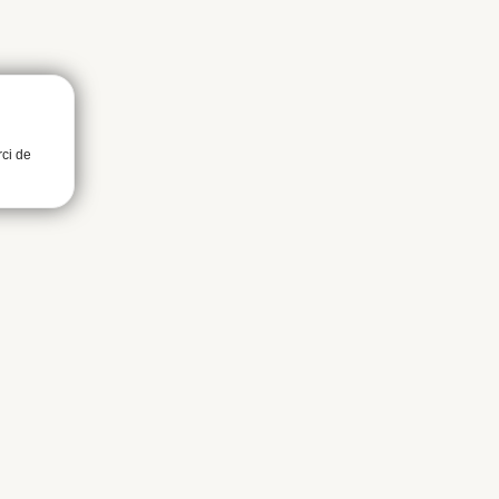
rci de