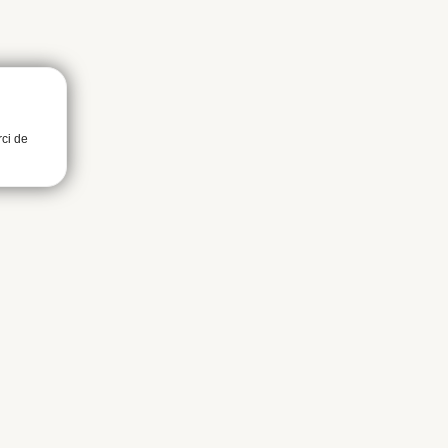
rci de