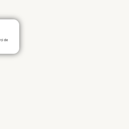
rci de