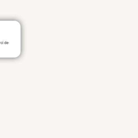
rci de