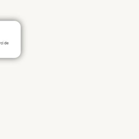
rci de