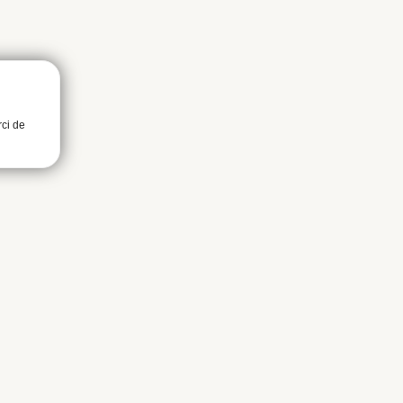
rci de