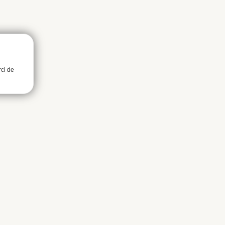
rci de