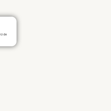
rci de