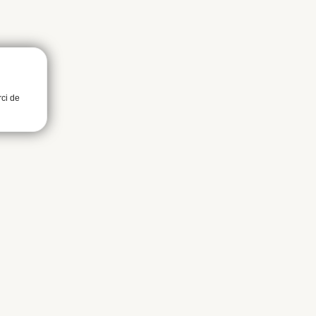
rci de