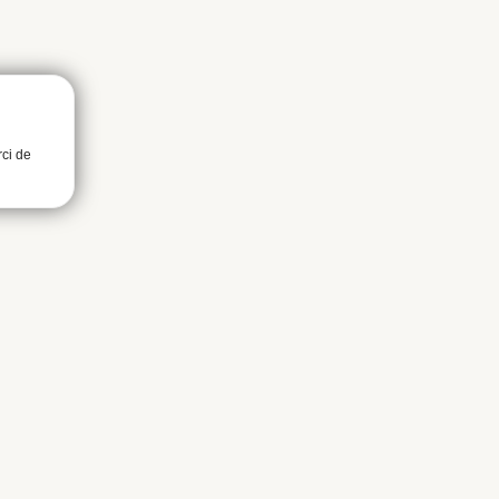
rci de