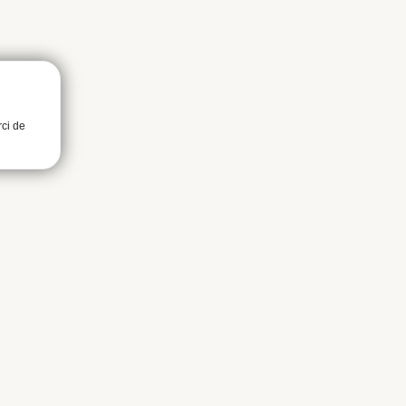
rci de