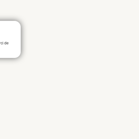
rci de