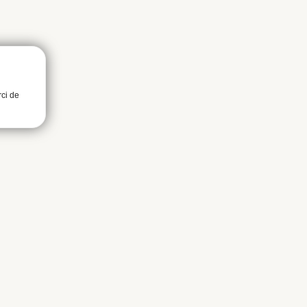
rci de