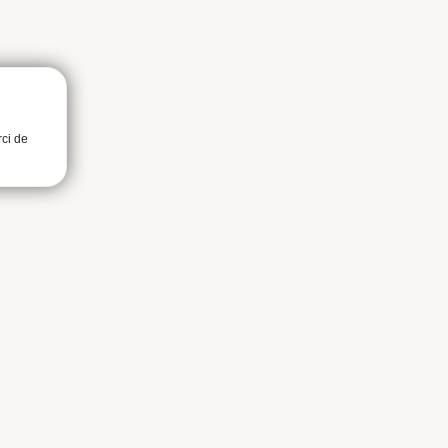
rci de