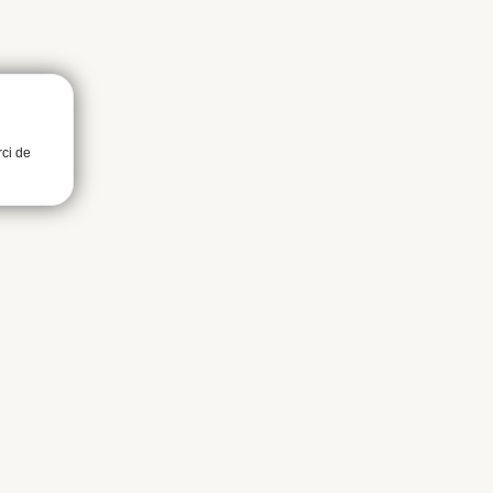
rci de