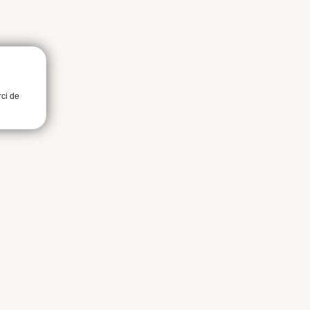
rci de