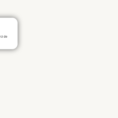
rci de