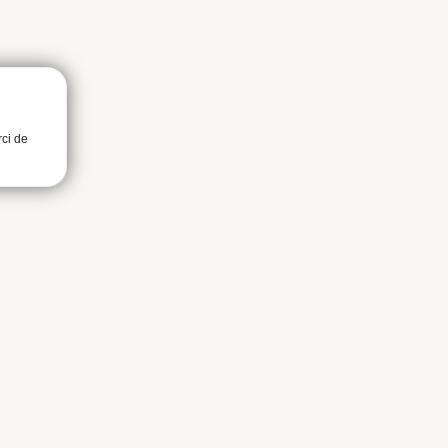
rci de