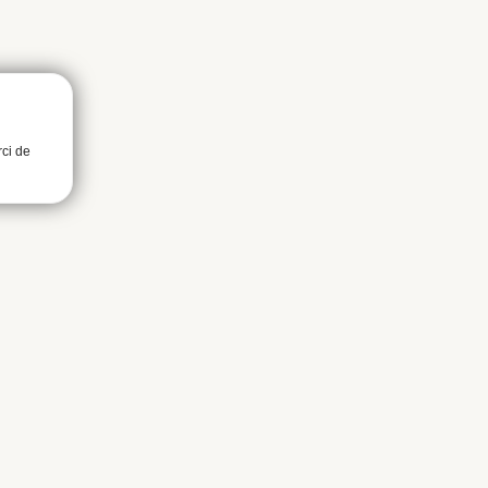
rci de