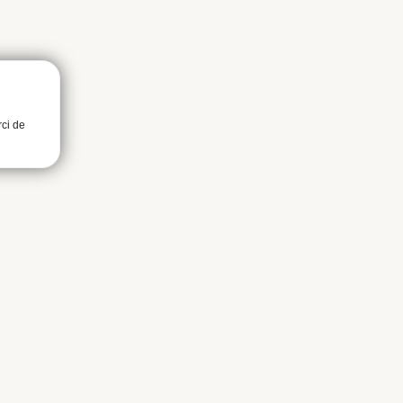
rci de