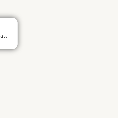
rci de