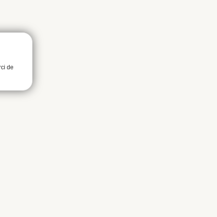
rci de