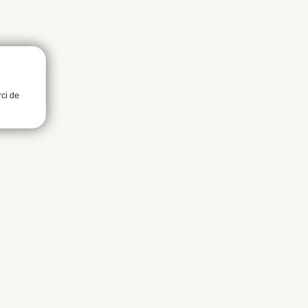
rci de