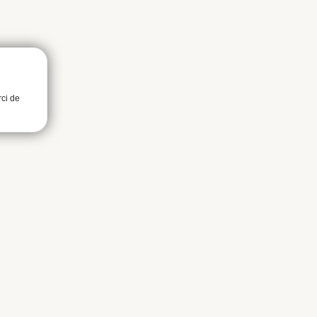
rci de