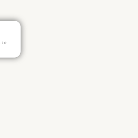
rci de