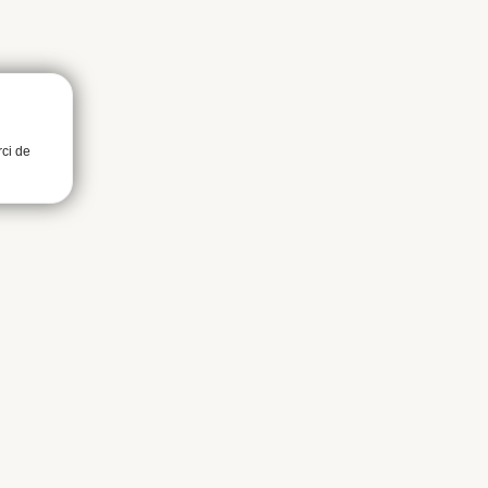
rci de