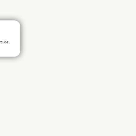
rci de