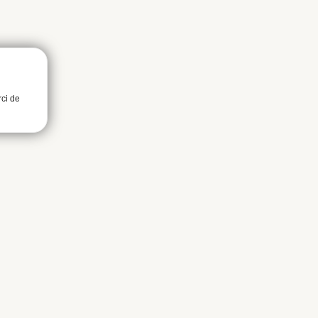
rci de