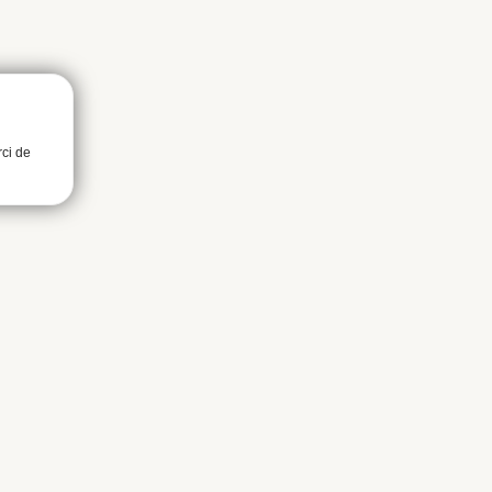
rci de