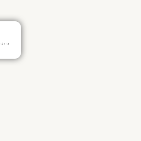
rci de