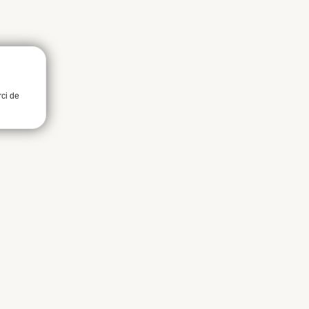
rci de