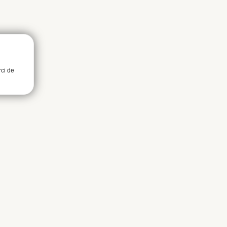
rci de