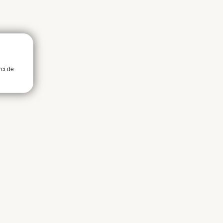
rci de