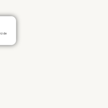
rci de